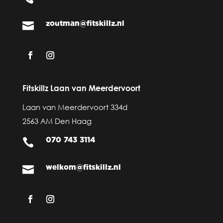
zoutman@fitskillz.nl

Fitskillz Laan van Meerdervoort
Laan van Meerdervoort 334d
2563 AM Den Haag
070 743 3114

welkom@fitskillz.nl
